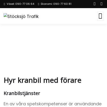
Växel: 090-77 06 64
Ekonomi: 090-77 60 81
Hyr Kranbil
Hyr kranbil med förare
Kranbilstjänster
En av våra spetskompetenser är användande