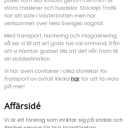
paket som ska snabbt genom centrum till
stora maskiner och husdelar. Stöcksjö Trafik
har sitt säte i Västerbotten men har
verksamhet över hela Sveriges vägnät.
Med transport, hantering och magasinering
så ser vi till att ert gods tas väl omhand, från
att vi hämtar godset tills att det når fram till
sin slutdestination.
Vi har även container i olika storlekar för
transport av avfall. Klicka
här
för att ta reda
på mer!
Affärsidé
Vi är ett företag som inriktar sig på snabb och
flexibel service för bl.a. byggföretag,