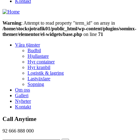
Kontakt
Warning
: Attempt to read property "term_id" on array in
/home/stocksjotrafik01/public_html/wp-content/plugins/sominx-
themer/elementor/el-widgets/base.php
on line
71
Våra tjänster
Budbil
Hjullastare
Hyr container
Hyr kranbil
Logistik & lagring
Lastväxlare
Sopning
Om oss
Galleri
Nyheter
Kontakt
Call Anytime
92 666 888 000