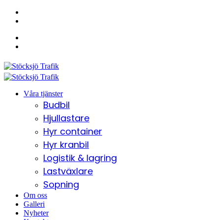
Växel: 090-77 06 64
Ekonomi: 090-77 60 81
Våra tjänster
Budbil
Hjullastare
Hyr container
Hyr kranbil
Logistik & lagring
Lastväxlare
Sopning
Om oss
Galleri
Nyheter