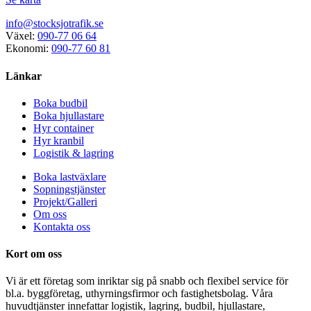
info@stocksjotrafik.se
Växel:
090-77 06 64
Ekonomi:
090-77 60 81
Länkar
Boka budbil
Boka hjullastare
Hyr container
Hyr kranbil
Logistik & lagring
Boka lastväxlare
Sopningstjänster
Projekt/Galleri
Om oss
Kontakta oss
Kort om oss
Vi är ett företag som inriktar sig på snabb och flexibel service för
bl.a. byggföretag, uthyrningsfirmor och fastighetsbolag. Våra
huvudtjänster innefattar logistik, lagring, budbil, hjullastare,